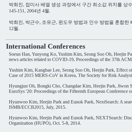
박희진, 접미사 배열 생성 과정에서 구간 최소값 위치를 상수 
145-151, 2004년 4월.
박희진, 박근수, 조유근, 윈도우 방법과 인수 방법을 혼합한 빠
12월.
International Conferences
Soeun Han, Yunyong Ko, Yushim Kim, Seong Soo Oh, Heejin Par
news articles related to COVID-19, Proceedings of the 37th A
Yushim Kim, Kangbae Lee, Seong Soo Oh, Heejin Park, Effect o
Case of 2015 MERS-CoV in Korea, The Society for Risk Analysi
Hyungjun Oh, Bongki Cho, Changdae Kim, Heejin Park, Jiwon Seo, A
EuroSys '20: Proceedings of the Fifteenth European Conference 
Hyunwoo Kim, Heejin Park and Eunok Paek, NextSearch: A search 
ISMB/ECCB2015, July, 2015.
Hyunwoo Kim, Heejin Park and Eunok Paek, NEXTSearch: Discove
Organization (HUPO), Oct. 5-8, 2014.