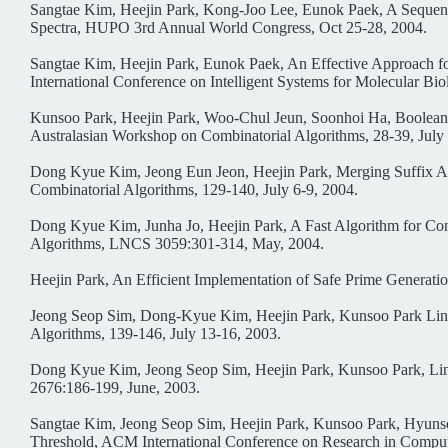
Sangtae Kim, Heejin Park, Kong-Joo Lee, Eunok Paek, A Sequenc
Spectra, HUPO 3rd Annual World Congress, Oct 25-28, 2004.
Sangtae Kim, Heejin Park, Eunok Paek, An Effective Approach for 
International Conference on Intelligent Systems for Molecular Bio
Kunsoo Park, Heejin Park, Woo-Chul Jeun, Soonhoi Ha, Boolean 
Australasian Workshop on Combinatorial Algorithms, 28-39, July 
Dong Kyue Kim, Jeong Eun Jeon, Heejin Park, Merging Suffix Arr
Combinatorial Algorithms, 129-140, July 6-9, 2004.
Dong Kyue Kim, Junha Jo, Heejin Park, A Fast Algorithm for Cons
Algorithms, LNCS 3059:301-314, May, 2004.
Heejin Park, An Efficient Implementation of Safe Prime Generati
Jeong Seop Sim, Dong-Kyue Kim, Heejin Park, Kunsoo Park Linea
Algorithms, 139-146, July 13-16, 2003.
Dong Kyue Kim, Jeong Seop Sim, Heejin Park, Kunsoo Park, Line
2676:186-199, June, 2003.
Sangtae Kim, Jeong Seop Sim, Heejin Park, Kunsoo Park, Hyunse
Threshold, ACM International Conference on Research in Comput