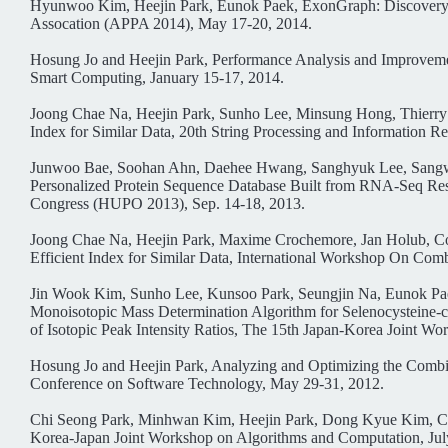
Hyunwoo Kim, Heejin Park, Eunok Paek, ExonGraph: Discovery of n
Assocation (APPA 2014), May 17-20, 2014.
Hosung Jo and Heejin Park, Performance Analysis and Improvement
Smart Computing, January 15-17, 2014.
Joong Chae Na, Heejin Park, Sunho Lee, Minsung Hong, Thierry 
Index for Similar Data, 20th String Processing and Information 
Junwoo Bae, Soohan Ahn, Daehee Hwang, Sanghyuk Lee, Sangwon
Personalized Protein Sequence Database Built from RNA-Seq Re
Congress (HUPO 2013), Sep. 14-18, 2013.
Joong Chae Na, Heejin Park, Maxime Crochemore, Jan Holub, Cos
Efficient Index for Similar Data, International Workshop On Co
Jin Wook Kim, Sunho Lee, Kunsoo Park, Seungjin Na, Eunok Pa
Monoisotopic Mass Determination Algorithm for Selenocysteine-c
of Isotopic Peak Intensity Ratios, The 15th Japan-Korea Joint 
Hosung Jo and Heejin Park, Analyzing and Optimizing the Combin
Conference on Software Technology, May 29-31, 2012.
Chi Seong Park, Minhwan Kim, Heejin Park, Dong Kyue Kim, Comp
Korea-Japan Joint Workshop on Algorithms and Computation, Jul