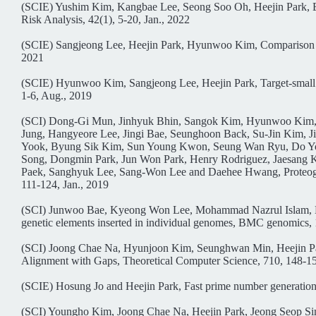
(SCIE) Yushim Kim, Kangbae Lee, Seong Soo Oh, Heejin Park, E
Risk Analysis, 42(1), 5-20, Jan., 2022
(SCIE) Sangjeong Lee, Heejin Park, Hyunwoo Kim, Comparison of f
2021
(SCIE) Hyunwoo Kim, Sangjeong Lee, Heejin Park, Target-small de
1-6, Aug., 2019
(SCI) Dong-Gi Mun, Jinhyuk Bhin, Sangok Kim, Hyunwoo Kim, 
Jung, Hangyeore Lee, Jingi Bae, Seunghoon Back, Su-Jin Kim, 
Yook, Byung Sik Kim, Sun Young Kwon, Seung Wan Ryu, Do Yo
Song, Dongmin Park, Jun Won Park, Henry Rodriguez, Jaesan
Paek, Sanghyuk Lee, Sang-Won Lee and Daehee Hwang, Proteogen
111-124, Jan., 2019
(SCI) Junwoo Bae, Kyeong Won Lee, Mohammad Nazrul Islam, H
genetic elements inserted in individual genomes, BMC genomics, 
(SCI) Joong Chae Na, Hyunjoon Kim, Seunghwan Min, Heejin Par
Alignment with Gaps, Theoretical Computer Science, 710, 148-15
(SCIE) Hosung Jo and Heejin Park, Fast prime number generation 
(SCI) Youngho Kim, Joong Chae Na, Heejin Park, Jeong Seop Sim,