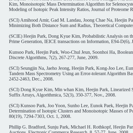
Kim, Monoisotopic Mass Determination Algorithm for Selenocyste
Modeling of Isotopic Peak Intensity Ratios, Journal of Proteome 
(SCI) Amihood Amir, Gad M. Landau, Joong Chae Na, Heejin Park
Minimizing Both Distance Sum and Radius, Theoretical Computer
(SCIE) Heejin Park, Dong Kyue Kim, Probabilistic Analysis on the
Prime Generation, IEICE transactions on Information, E94-D(6), 
Kunsoo Park, Heejin Park, Woo-Chul Jeun, Soonhoi Ha, Boolean 
Discrete Algorithms, 7(2), 267-277, June, 2009.
(SCI) Seungjin Na, Jaeho Jeong, Heejin Park, Kong-Joo Lee, Eunok 
Tandem Mass Spectrometry Using an Error-tolerant Algorithm Ba
2452-2463, Dec., 2008.
(SCI) Dong Kyue Kim, Min whan Kim, Heejin Park, Linearized Suff
Suffix Arrays, Algorithmica, 52(3), 350-377, Nov., 2008.
(SCI) Kunsoo Park, Joo Yoon, Sunho Lee, Eunok Paek, Heejin Par
Determination of Isotopic Clusters and Monoisotopic Masses of P
80(19), 7294-7303, Oct. 1, 2008.
Phillip G. Bradford, Sunju Park, Michael H. Rothkopf, Heejin Pa
Auctions, Electronic Commerce Research, 8, 57-77, June, 2008.