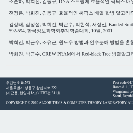
조준하, 박희진, 김동규, DNA 스트링에 효율적인 써픽스 배열 
전정은, 박희진, 김동규, 효율적인 써픽스 배열 합병 알고리즘
김상태, 심정섭, 박희진, 박근수, 박현석, 서정선, Banded 
592-594, 한국정보과학회추계학술대회, 10월, 2001
박희진, 박근수, 조유근, 윈도우 방법과 인수분해 방법을 혼합한 
박희진, 박근수, CREW PRAM에서 Red-black Tree 병렬알
Post code 04
우편번호 04763
Room 811, IT
서울특별시 성동구 왕십리로 222
Wangsimni-ro
(사근동, 한양대학교) ITBT관 811호
Seoul, Republ
COPYRIGHT © 2019 ALGORITHMS & COMPUTER THEORY LABORATORY. ALL