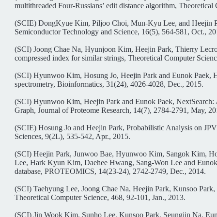
multithreaded Four-Russians’ edit distance algorithm, Theoretica
(SCIE) DongKyue Kim, Piljoo Choi, Mun-Kyu Lee, and Heejin Park
Semiconductor Technology and Science, 16(5), 564-581, Oct., 2
(SCI) Joong Chae Na, Hyunjoon Kim, Heejin Park, Thierry Lecro
compressed index for similar strings, Theoretical Computer Scienc
(SCI) Hyunwoo Kim, Hosung Jo, Heejin Park and Eunok Paek, HiX
spectrometry, Bioinformatics, 31(24), 4026-4028, Dec., 2015.
(SCI) Hyunwoo Kim, Heejin Park and Eunok Paek, NextSearch: A
Graph, Journal of Proteome Research, 14(7), 2784-2791, May, 20
(SCIE) Hosung Jo and Heejin Park, Probabilistic Analysis on JP
Sciences, 9(2L), 535-542, Apr., 2015.
(SCI) Heejin Park, Junwoo Bae, Hyunwoo Kim, Sangok Kim, H
Lee, Hark Kyun Kim, Daehee Hwang, Sang-Won Lee and Eunok Pae
database, PROTEOMICS, 14(23-24), 2742-2749, Dec., 2014.
(SCI) Taehyung Lee, Joong Chae Na, Heejin Park, Kunsoo Park, 
Theoretical Computer Science, 468, 92-101, Jan., 2013.
(SCI) Jin Wook Kim, Sunho Lee, Kunsoo Park, Seungjin Na, Eu