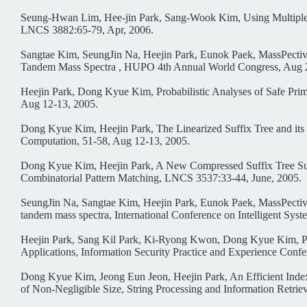
Seung-Hwan Lim, Hee-jin Park, Sang-Wook Kim, Using Multiple 
LNCS 3882:65-79, Apr, 2006.
Sangtae Kim, SeungJin Na, Heejin Park, Eunok Paek, MassPective: 
Tandem Mass Spectra , HUPO 4th Annual World Congress, Aug 2
Heejin Park, Dong Kyue Kim, Probabilistic Analyses of Safe Pri
Aug 12-13, 2005.
Dong Kyue Kim, Heejin Park, The Linearized Suffix Tree and its
Computation, 51-58, Aug 12-13, 2005.
Dong Kyue Kim, Heejin Park, A New Compressed Suffix Tree Supp
Combinatorial Pattern Matching, LNCS 3537:33-44, June, 2005.
SeungJin Na, Sangtae Kim, Heejin Park, Eunok Paek, MassPective: a
tandem mass spectra, International Conference on Intelligent Syst
Heejin Park, Sang Kil Park, Ki-Ryong Kwon, Dong Kyue Kim, Prob
Applications, Information Security Practice and Experience Conf
Dong Kyue Kim, Jeong Eun Jeon, Heejin Park, An Efficient Index D
of Non-Negligible Size, String Processing and Information Retri